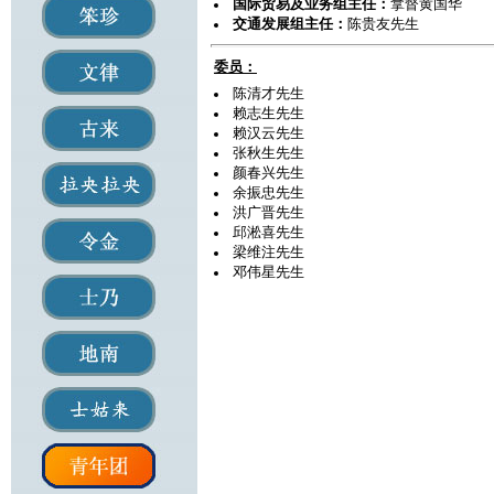
国际贸易及业务组主任：
拿督黄国华
交通发展组主任：
陈贵友先生
委员：
陈清才先生
赖志生先生
赖汉云先生
张秋生先生
颜春兴先生
余振忠先生
洪广晋先生
邱淞喜先生
梁维注先生
邓伟星先生