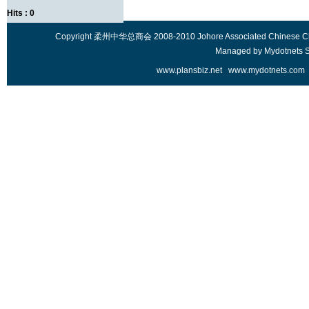
Hits : 0
Copyright 柔州中华总商会 2008-2010 Johore Associated Chinese Chambe
Managed by
Mydotnets 
www.plansbiz.net
www.mydotnets.com