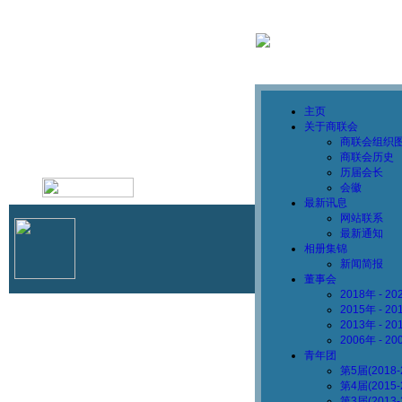
主页
关于商联会
商联会组织
商联会历史
历届会长
1786278416
会徽
最新讯息
网站联系
最新通知
相册集锦
新闻简报
董事会
2018年 - 
2015年 - 
2013年 - 
2006年 - 
青年团
第5届(2018
第4届(2015
第3届(2013