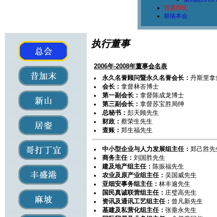
贸易商机
联络本会
执行董事
2006年-2008年董事会名表
永久名誉顾问暨永久名誉会长：
丹斯里拿
会长：
拿督林峇博士
第一副会长：
拿督陈成龙博士
第三副会长：
拿督苏宝胜局绅
总秘书：
彭天顾先生
财政：
蔡荣生先生
查账：
郑生福先生
中小型企业与人力发展组主任：
郑己胜先
商务主任：
刘国胜先生
建及地产组主任：
陈振福先生
农业及原产业组主任：
吴国威先生
亚细安事务组主任：
林丰逾先生
国民真诚联营组主任：
庄璧高先生
资讯及通讯工艺组主任：
曾凡新先生
基建及私营化组主任：
张垂永先生